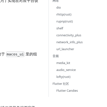
 一样，都是为了实现在对应平台设
网络
dio
rhttp(rust)
rupnp(rust)
shelf
connectivity_plus
network_info_plus
url_launcher
较于
里的组
macos_ui
音频
media_kit
audio_service
lofty(rust)
Flutter 社区
Flutter Candies