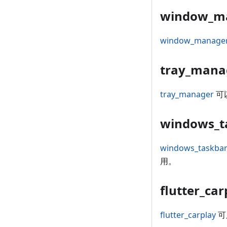
window_m
window_manage
tray_mana
tray_manager
可
windows_t
windows_taskba
用。
flutter_car
flutter_carplay
可用