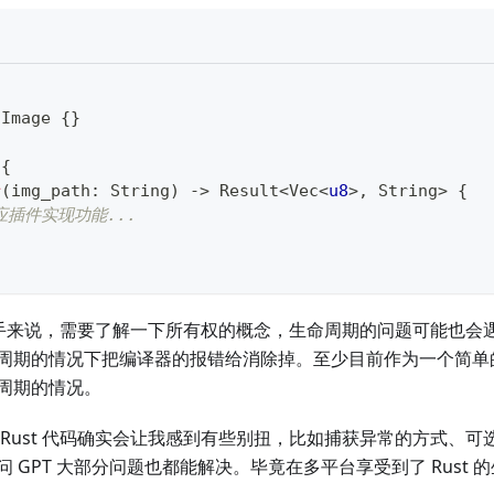
sImage
{
}
{
r
(
img_path
:
String
)
->
Result
<
Vec
<
u8
>
,
String
>
{
应插件实现功能...
t 新手来说，需要了解一下所有权的概念，生命周期的问题可能也
期的情况下把编译器的报错给消除掉。至少目前作为一个简单的 API
周期的情况。
 Rust 代码确实会让我感到有些别扭，比如捕获异常的方式、
 GPT 大部分问题也都能解决。毕竟在多平台享受到了 Rust