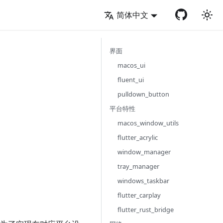
简体中文
界面
macos_ui
fluent_ui
pulldown_button
平台特性
macos_window_utils
flutter_acrylic
window_manager
tray_manager
windows_taskbar
flutter_carplay
flutter_rust_bridge