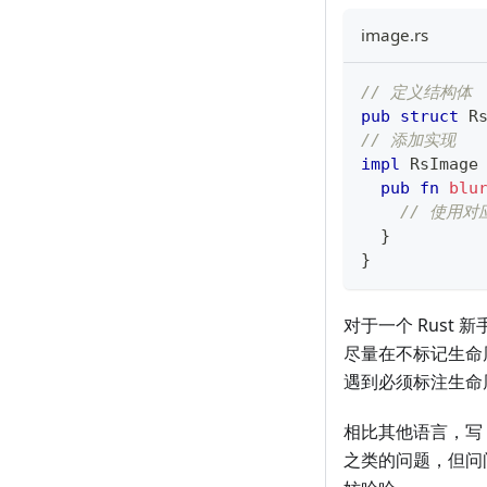
image.rs
// 定义结构体
pub
struct
R
// 添加实现
impl
RsImage
pub
fn
blu
// 使用对
}
}
对于一个 Rus
尽量在不标记生命周
遇到必须标注生命
相比其他语言，写
之类的问题，但问问