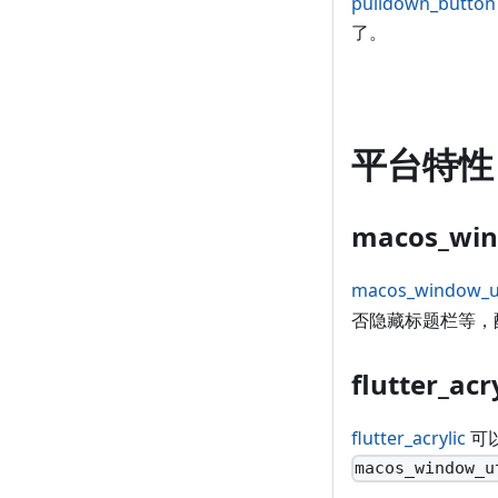
pulldown_button
了。
平台特性
macos_win
macos_window_ut
否隐藏标题栏等，配合
flutter_acr
flutter_acrylic
可以
macos_window_u