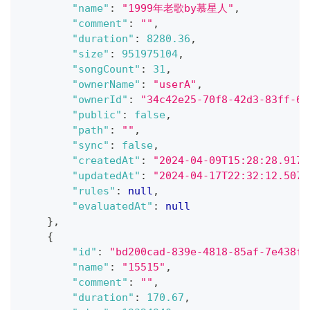
"name"
:
"1999年老歌by慕星人"
,
"comment"
:
""
,
"duration"
:
8280.36
,
"size"
:
951975104
,
"songCount"
:
31
,
"ownerName"
:
"userA"
,
"ownerId"
:
"34c42e25-70f8-42d3-83ff-64
"public"
:
false
,
"path"
:
""
,
"sync"
:
false
,
"createdAt"
:
"2024-04-09T15:28:28.9174
"updatedAt"
:
"2024-04-17T22:32:12.5078
"rules"
:
null
,
"evaluatedAt"
:
null
}
,
{
"id"
:
"bd200cad-839e-4818-85af-7e438fb
"name"
:
"15515"
,
"comment"
:
""
,
"duration"
:
170.67
,