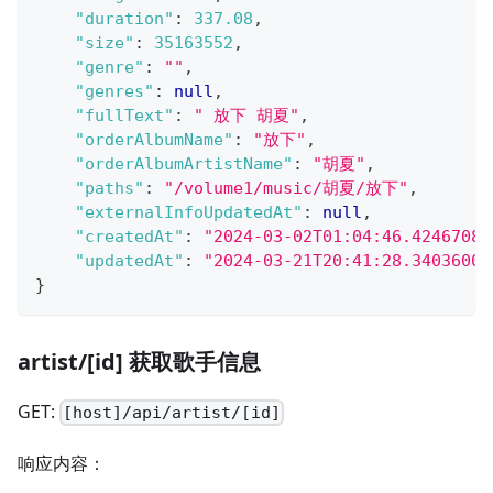
"duration"
:
337.08
,
"size"
:
35163552
,
"genre"
:
""
,
"genres"
:
null
,
"fullText"
:
" 放下 胡夏"
,
"orderAlbumName"
:
"放下"
,
"orderAlbumArtistName"
:
"胡夏"
,
"paths"
:
"/volume1/music/胡夏/放下"
,
"externalInfoUpdatedAt"
:
null
,
"createdAt"
:
"2024-03-02T01:04:46.42467082
"updatedAt"
:
"2024-03-21T20:41:28.34036000
}
artist/[id] 获取歌手信息
GET:
[host]/api/artist/[id]
响应内容：