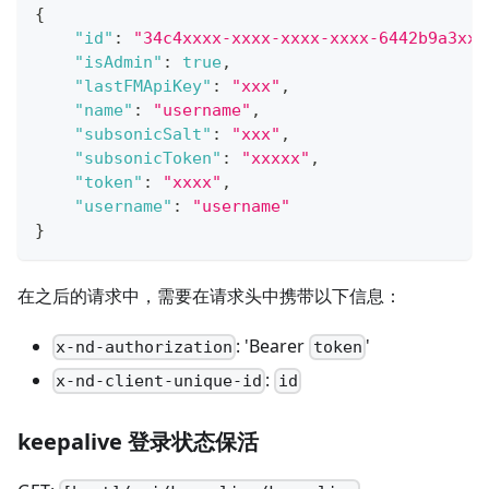
{
"id"
:
"34c4xxxx-xxxx-xxxx-xxxx-6442b9a3xxx
"isAdmin"
:
true
,
"lastFMApiKey"
:
"xxx"
,
"name"
:
"username"
,
"subsonicSalt"
:
"xxx"
,
"subsonicToken"
:
"xxxxx"
,
"token"
:
"xxxx"
,
"username"
:
"username"
}
在之后的请求中，需要在请求头中携带以下信息：
: 'Bearer
'
x-nd-authorization
token
:
x-nd-client-unique-id
id
keepalive 登录状态保活