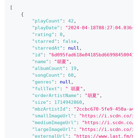
[
{
"playCount"
:
42
,
"playDate"
:
"2024-04-18T08:27:04.036+0
"rating"
:
0
,
"starred"
:
false
,
"starredAt"
:
null
,
"id"
:
"6d095fad618e04185bd66998450041d
"name"
:
"胡夏"
,
"albumCount"
:
19
,
"songCount"
:
60
,
"genres"
:
null
,
"fullText"
:
" 胡夏"
,
"orderArtistName"
:
"胡夏"
,
"size"
:
1714942860
,
"mbzArtistId"
:
"2ccbc670-5fe9-450a-a4a
"smallImageUrl"
:
"https://i.scdn.co/im
"mediumImageUrl"
:
"https://i.scdn.co/i
"largeImageUrl"
:
"https://i.scdn.co/im
"externalUrl"
:
"https://www.last.fm/mu