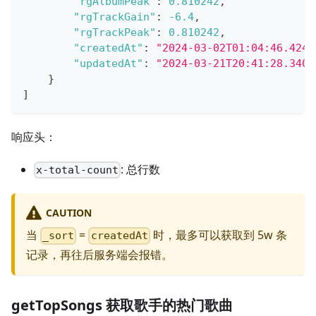
"rgAlbumPeak"
:
0.810242
,
"rgTrackGain"
:
-6.4
,
"rgTrackPeak"
:
0.810242
,
"createdAt"
:
"2024-03-02T01:04:46.4246
"updatedAt"
:
"2024-03-21T20:41:28.3403
}
]
响应头：
: 总行数
x-total-count
CAUTION
当
=
时，最多可以获取到 5w 条
_sort
createdAt
记录，再往后服务端会报错。
getTopSongs 获取歌手的热门歌曲