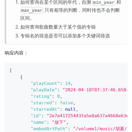
如何查询在某个区间的年代，自测
和
min_year
只有相等的判断，同时传也不会判断
max_year
区间。
如何查询歌曲数量大于某个值的专辑
专辑名的筛选是否可以添加多个关键词筛选
响应内容：
[
{
"playCount"
:
14
,
"playDate"
:
"2024-04-18T07:37:46.658+0
"rating"
:
0
,
"starred"
:
false
,
"starredAt"
:
null
,
"id"
:
"2e7e41725443fa5e8a637a4668e63e9
"name"
:
"放下"
,
"embedArtPath"
:
"/volume1/music/胡夏/