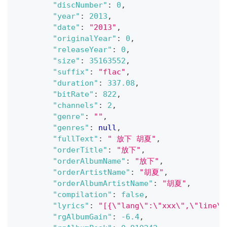
"discNumber"
:
0
,
"year"
:
2013
,
"date"
:
"2013"
,
"originalYear"
:
0
,
"releaseYear"
:
0
,
"size"
:
35163552
,
"suffix"
:
"flac"
,
"duration"
:
337.08
,
"bitRate"
:
822
,
"channels"
:
2
,
"genre"
:
""
,
"genres"
:
null
,
"fullText"
:
" 放下 胡夏"
,
"orderTitle"
:
"放下"
,
"orderAlbumName"
:
"放下"
,
"orderArtistName"
:
"胡夏"
,
"orderAlbumArtistName"
:
"胡夏"
,
"compilation"
:
false
,
"lyrics"
:
"[{\"lang\":\"xxx\",\"lin
"rgAlbumGain"
:
-6.4
,