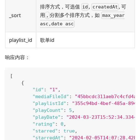
排序方式，可选值
,
, 可
id
createdAt
用
分割多个排序方式，如
_sort
,
max_year
asc,date asc
playlist_id
歌单id
响应内容：
[
{
"id"
:
"1"
,
"mediaFileId"
:
"45bbcdc311aeb7c4cfd4ab
"playlistId"
:
"355c94bd-4bef-485a-8945
"playCount"
:
5
,
"playDate"
:
"2024-03-23T15:52:34.334+0
"rating"
:
0
,
"starred"
:
true
,
"starredAt"
:
"2024-02-05T14:07:28.4282