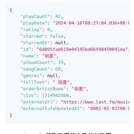
{
"playCount"
:
42
,
"playDate"
:
"2024-04-18T08:27:04.036+08:00
"rating"
:
0
,
"starred"
:
false
,
"starredAt"
:
null
,
"id"
:
"6d095fad618e04185bd66998450041da"
,
"name"
:
"胡夏"
,
"albumCount"
:
19
,
"songCount"
:
60
,
"genres"
:
null
,
"fullText"
:
" 胡夏"
,
"orderArtistName"
:
"胡夏"
,
"size"
:
1714942860
,
"externalUrl"
:
"https://www.last.fm/music/
"externalInfoUpdatedAt"
:
"0001-01-01T00:00
}