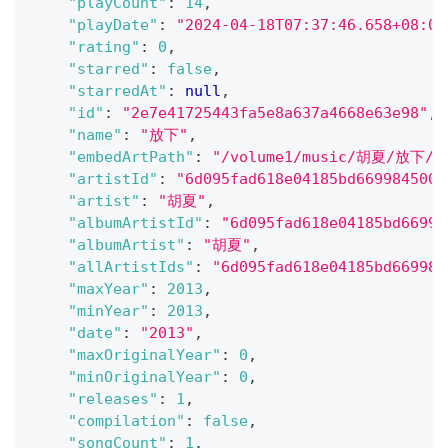
"playCount"
:
14
,
"playDate"
:
"2024-04-18T07:37:46.658+08:00
"rating"
:
0
,
"starred"
:
false
,
"starredAt"
:
null
,
"id"
:
"2e7e41725443fa5e8a637a4668e63e98"
,
"name"
:
"放下"
,
"embedArtPath"
:
"/volume1/music/胡夏/放下/
"artistId"
:
"6d095fad618e04185bd6699845004
"artist"
:
"胡夏"
,
"albumArtistId"
:
"6d095fad618e04185bd66998
"albumArtist"
:
"胡夏"
,
"allArtistIds"
:
"6d095fad618e04185bd669984
"maxYear"
:
2013
,
"minYear"
:
2013
,
"date"
:
"2013"
,
"maxOriginalYear"
:
0
,
"minOriginalYear"
:
0
,
"releases"
:
1
,
"compilation"
:
false
,
"songCount"
:
1
,