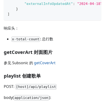
"externalInfoUpdatedAt"
:
"2024-04-18T1
}
]
响应头：
: 总行数
x-total-count
getCoverArt 封面图片
参见 Subsonic 的
getCoverArt
playlist 创建歌单
POST:
[host]/api/playlist
body(
):
application/json