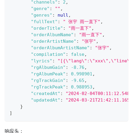
"channels"
:
2
,
"genre"
:
""
,
"genres"
:
null
,
"fullText"
:
" 张宇 雨一直下"
,
"orderTitle"
:
"雨一直下"
,
"orderAlbumName"
:
"雨一直下"
,
"orderArtistName"
:
"张宇"
,
"orderAlbumArtistName"
:
"张宇"
,
"compilation"
:
false
,
"lyrics"
:
"[{\"lang\":\"xxx\",\"line
"rgAlbumGain"
:
-8.76
,
"rgAlbumPeak"
:
0.998901
,
"rgTrackGain"
:
-9.65
,
"rgTrackPeak"
:
0.988953
,
"createdAt"
:
"2024-02-04T00:11:12.5480
"updatedAt"
:
"2024-03-21T21:42:11.1652
}
]
响应头：