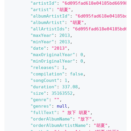
"artistId"
:
"6d095fad618e04185bd669984
"artist"
:
"胡夏"
,
"albumArtistId"
:
"6d095fad618e04185bd6
"albumArtist"
:
"胡夏"
,
"allArtistIds"
:
"6d095fad618e04185bd66
"maxYear"
:
2013
,
"minYear"
:
2013
,
"date"
:
"2013"
,
"maxOriginalYear"
:
0
,
"minOriginalYear"
:
0
,
"releases"
:
1
,
"compilation"
:
false
,
"songCount"
:
1
,
"duration"
:
337.08
,
"size"
:
35163552
,
"genre"
:
""
,
"genres"
:
null
,
"fullText"
:
" 放下 胡夏"
,
"orderAlbumName"
:
"放下"
,
"orderAlbumArtistName"
:
"胡夏"
,