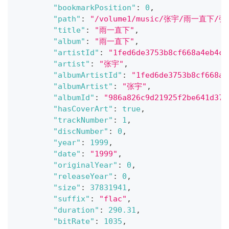
"bookmarkPosition"
:
0
,
"path"
:
"/volume1/music/张宇/雨一直下/
"title"
:
"雨一直下"
,
"album"
:
"雨一直下"
,
"artistId"
:
"1fed6de3753b8cf668a4eb4c4
"artist"
:
"张宇"
,
"albumArtistId"
:
"1fed6de3753b8cf668a4
"albumArtist"
:
"张宇"
,
"albumId"
:
"986a826c9d21925f2be641d370
"hasCoverArt"
:
true
,
"trackNumber"
:
1
,
"discNumber"
:
0
,
"year"
:
1999
,
"date"
:
"1999"
,
"originalYear"
:
0
,
"releaseYear"
:
0
,
"size"
:
37831941
,
"suffix"
:
"flac"
,
"duration"
:
290.31
,
"bitRate"
:
1035
,