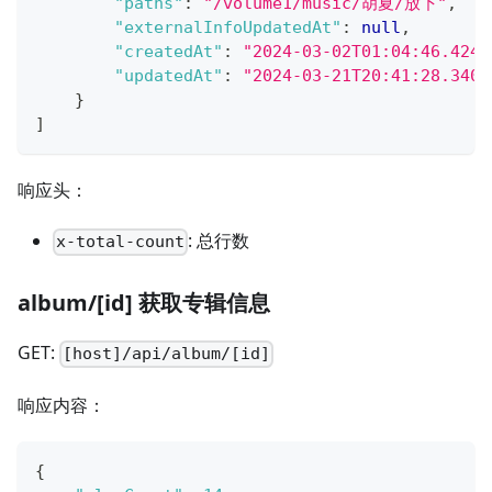
"paths"
:
"/volume1/music/胡夏/放下"
,
"externalInfoUpdatedAt"
:
null
,
"createdAt"
:
"2024-03-02T01:04:46.4246
"updatedAt"
:
"2024-03-21T20:41:28.3403
}
]
响应头：
: 总行数
x-total-count
album/[id] 获取专辑信息
GET:
[host]/api/album/[id]
响应内容：
{