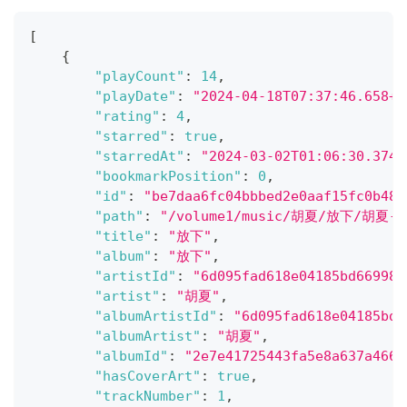
[
{
"playCount"
:
14
,
"playDate"
:
"2024-04-18T07:37:46.658+0
"rating"
:
4
,
"starred"
:
true
,
"starredAt"
:
"2024-03-02T01:06:30.3747
"bookmarkPosition"
:
0
,
"id"
:
"be7daa6fc04bbbed2e0aaf15fc0b48d
"path"
:
"/volume1/music/胡夏/放下/胡夏-放
"title"
:
"放下"
,
"album"
:
"放下"
,
"artistId"
:
"6d095fad618e04185bd669984
"artist"
:
"胡夏"
,
"albumArtistId"
:
"6d095fad618e04185bd6
"albumArtist"
:
"胡夏"
,
"albumId"
:
"2e7e41725443fa5e8a637a4668
"hasCoverArt"
:
true
,
"trackNumber"
:
1
,