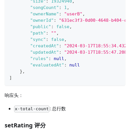
"size"
:
19324940
,
"songCount"
:
1
,
"ownerName"
:
"userB"
,
"ownerId"
:
"631ec3f3-0d00-4648-b404-ce
"public"
:
false
,
"path"
:
""
,
"sync"
:
false
,
"createdAt"
:
"2024-03-17T18:55:34.4320
"updatedAt"
:
"2024-03-17T18:55:47.2089
"rules"
:
null
,
"evaluatedAt"
:
null
}
,
]
响应头：
: 总行数
x-total-count
setRating 评分