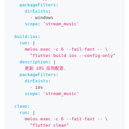
packageFilters
:
dirExists
:
-
 windows
scope
:
'stream_music'
build:ios
:
run
:
|
      melos exec -c 6 --fail-fast -- \
        "flutter build ios --config-only"
description
:
|
      更新 iOS 应用配置.
packageFilters
:
dirExists
:
-
 ios
scope
:
'stream_music'
clean
:
run
:
|
      melos exec -c 6 --fail-fast -- \
        "flutter clean"