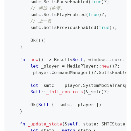
        smtc
.
SetIsPauseEnabled
(
true
)
?
;
// 播放（恢复）
        smtc
.
SetIsPlayEnabled
(
true
)
?
;
// 上一首
        smtc
.
SetIsPreviousEnabled
(
true
)
?
;
Ok
(
(
)
)
}
fn
_new
(
)
->
Result
<
Self
,
windows
::
core
::
E
let
 _player 
=
MediaPlayer
::
new
(
)
?
;
        _player
.
CommandManager
(
)
?
.
SetIsEnabled
let
 _smtc 
=
 _player
.
SystemMediaTranspo
Self
::
_init_controls
(
&
_smtc
)
?
;
Ok
(
Self
{
 _smtc
,
 _player 
}
)
}
fn
_update_state
(
&
self
,
 state
:
SMTCState
)
let
 state 
=
match
 state 
{