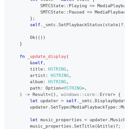
SMTCState
::
Playing
=>
MediaPlaybac
SMTCState
::
Paused
=>
MediaPlayback
}
;
self
.
_smtc
.
SetPlaybackStatus
(
state
)
?
;
Ok
(
(
)
)
}
fn
_update_display
(
&
self
,
        title
:
HSTRING
,
        artist
:
HSTRING
,
        album
:
HSTRING
,
        path
:
Option
<
HSTRING
>
,
)
->
Result
<
(
)
,
windows
::
core
::
Error
>
{
let
 updater 
=
self
.
_smtc
.
DisplayUpdate
        updater
.
SetType
(
MediaPlaybackType
::
Mus
let
 music_properties 
=
 updater
.
MusicPr
        music_properties
.
SetTitle
(
&
title
)
?
;