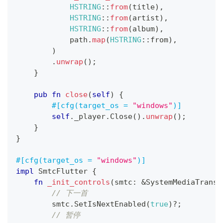
HSTRING
::
from
(
title
)
,
HSTRING
::
from
(
artist
)
,
HSTRING
::
from
(
album
)
,
            path
.
map
(
HSTRING
::
from
)
,
)
.
unwrap
(
)
;
}
pub
fn
close
(
self
)
{
#[cfg(target_os = 
"windows"
)]
self
.
_player
.
Close
(
)
.
unwrap
(
)
;
}
}
#[cfg(target_os = 
"windows"
)]
impl
SmtcFlutter
{
fn
_init_controls
(
smtc
:
&
SystemMediaTransp
// 下一首
        smtc
.
SetIsNextEnabled
(
true
)
?
;
// 暂停