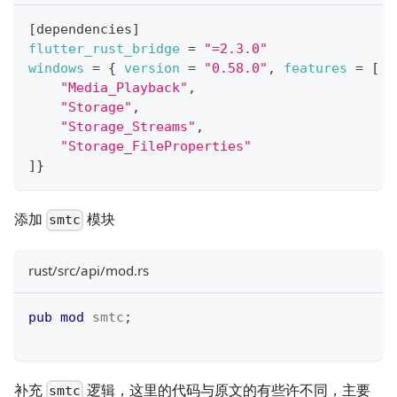
[
dependencies
]
flutter_rust_bridge
=
"=2.3.0"
windows
=
{
version
=
"0.58.0"
,
features
=
[
"Media_Playback"
,
"Storage"
,
"Storage_Streams"
,
"Storage_FileProperties"
]
}
添加
模块
smtc
rust/src/api/mod.rs
pub
mod
smtc
;
补充
逻辑，这里的代码与原文的有些许不同，主要
smtc