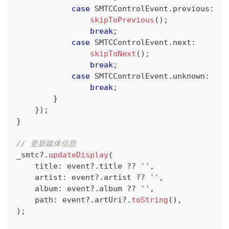
case
SMTCControlEvent
.
previous
:
skipToPrevious
(
)
;
break
;
case
SMTCControlEvent
.
next
:
skipToNext
(
)
;
break
;
case
SMTCControlEvent
.
unknown
:
break
;
}
}
)
;
}
// 更新媒体信息
_smtc
?
.
updateDisplay
(
    title
:
 event
?
.
title 
?
?
''
,
    artist
:
 event
?
.
artist 
?
?
''
,
    album
:
 event
?
.
album 
?
?
''
,
    path
:
 event
?
.
artUri
?
.
toString
(
)
,
)
;