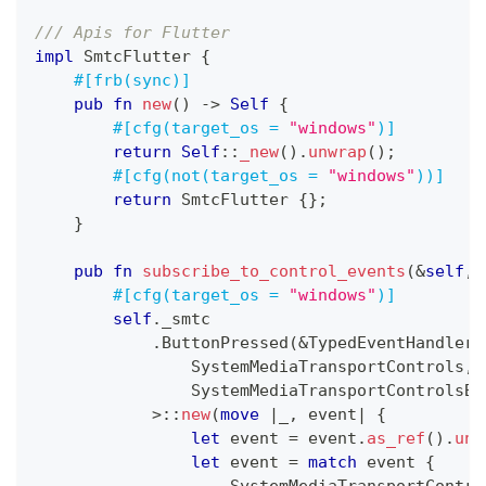
/// Apis for Flutter
impl
SmtcFlutter
{
#[frb(sync)]
pub
fn
new
(
)
->
Self
{
#[cfg(target_os = 
"windows"
)]
return
Self
::
_new
(
)
.
unwrap
(
)
;
#[cfg(not(target_os = 
"windows"
))]
return
SmtcFlutter
{
}
;
}
pub
fn
subscribe_to_control_events
(
&
self
,
 
#[cfg(target_os = 
"windows"
)]
self
.
_smtc
.
ButtonPressed
(
&
TypedEventHandler
:
SystemMediaTransportControls
,
SystemMediaTransportControlsBu
>
::
new
(
move
|
_
,
 event
|
{
let
 event 
=
 event
.
as_ref
(
)
.
unw
let
 event 
=
match
 event 
{
SystemMediaTransportContro