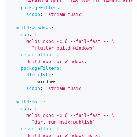
      Generate dart files for FlutterRustBridg
packageFilters
:
scope
:
'stream_music'
build:windows
:
run
:
|
      melos exec -c 6 --fail-fast -- \
        "flutter build windows"
description
:
|
      Build app for Windows.
packageFilters
:
dirExists
:
-
 windows
scope
:
'stream_music'
build:msix
:
run
:
|
      melos exec -c 6 --fail-fast -- \
        "dart run msix:publish"
description
:
|
      Build app for Windows msix.