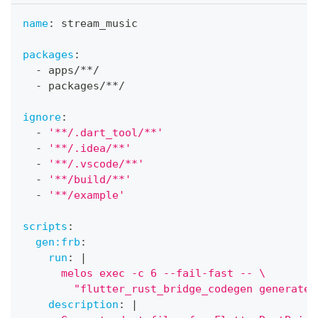
name
:
 stream_music
packages
:
-
 apps/
**/
-
 packages/
**/
ignore
:
-
'**/.dart_tool/**'
-
'**/.idea/**'
-
'**/.vscode/**'
-
'**/build/**'
-
'**/example'
scripts
:
gen:frb
:
run
:
|
      melos exec -c 6 --fail-fast -- \
        "flutter_rust_bridge_codegen generate"
description
:
|