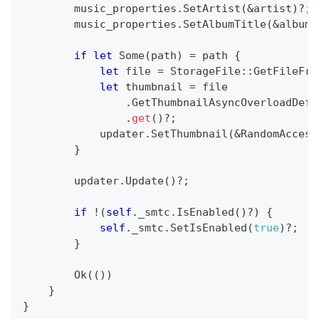
        music_properties
.
SetArtist
(
&
artist
)
?
;
        music_properties
.
SetAlbumTitle
(
&
album
)
if
let
Some
(
path
)
=
 path 
{
let
 file 
=
StorageFile
::
GetFileFro
let
 thumbnail 
=
 file
.
GetThumbnailAsyncOverloadDefa
.
get
(
)
?
;
            updater
.
SetThumbnail
(
&
RandomAccess
}
        updater
.
Update
(
)
?
;
if
!
(
self
.
_smtc
.
IsEnabled
(
)
?
)
{
self
.
_smtc
.
SetIsEnabled
(
true
)
?
;
}
Ok
(
(
)
)
}
}