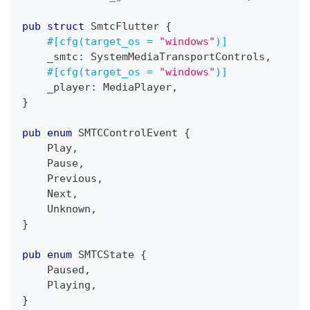
pub
struct
SmtcFlutter
{
#[cfg(target_os = 
"windows"
)]
    _smtc
:
SystemMediaTransportControls
,
#[cfg(target_os = 
"windows"
)]
    _player
:
MediaPlayer
,
}
pub
enum
SMTCControlEvent
{
Play
,
Pause
,
Previous
,
Next
,
Unknown
,
}
pub
enum
SMTCState
{
Paused
,
Playing
,
}