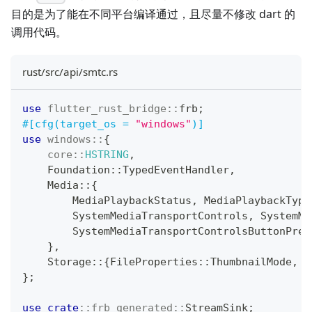
目的是为了能在不同平台编译通过，且尽量不修改 dart 的
调用代码。
rust/src/api/smtc.rs
use
flutter_rust_bridge
::
frb
;
#[cfg(target_os = 
"windows"
)]
use
windows
::
{
core
::
HSTRING
,
Foundation
::
TypedEventHandler
,
Media
::
{
MediaPlaybackStatus
,
MediaPlaybackType
SystemMediaTransportControls
,
SystemMe
SystemMediaTransportControlsButtonPres
}
,
Storage
::
{
FileProperties
::
ThumbnailMode
,
S
}
;
use
crate
::
frb_generated
::
StreamSink
;