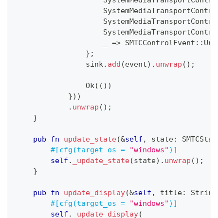
SystemMediaTransportContro
SystemMediaTransportContro
SystemMediaTransportContro
                    _ 
=>
SMTCControlEvent
::
Unk
}
;
                sink
.
add
(
event
)
.
unwrap
(
)
;
Ok
(
(
)
)
}
)
)
.
unwrap
(
)
;
}
pub
fn
update_state
(
&
self
,
 state
:
SMTCStat
#[cfg(target_os = 
"windows"
)]
self
.
_update_state
(
state
)
.
unwrap
(
)
;
}
pub
fn
update_display
(
&
self
,
 title
:
String
#[cfg(target_os = 
"windows"
)]
self
.
_update_display
(