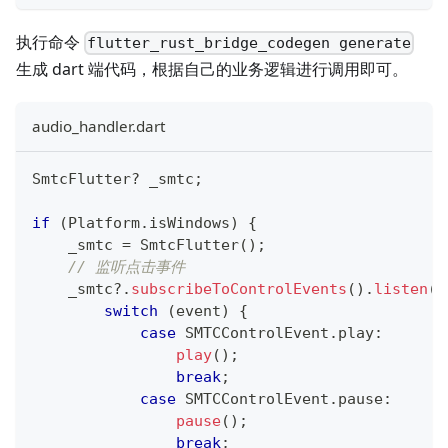
执行命令
flutter_rust_bridge_codegen generate
生成 dart 端代码，根据自己的业务逻辑进行调用即可。
audio_handler.dart
SmtcFlutter
?
 _smtc
;
if
(
Platform
.
isWindows
)
{
    _smtc 
=
SmtcFlutter
(
)
;
// 监听点击事件
    _smtc
?
.
subscribeToControlEvents
(
)
.
listen
(
(
switch
(
event
)
{
case
SMTCControlEvent
.
play
:
play
(
)
;
break
;
case
SMTCControlEvent
.
pause
:
pause
(
)
;
break
;