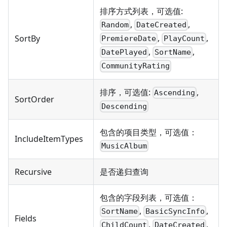
排序方式列表，可选值:
,
,
Random
DateCreated
,
,
SortBy
PremiereDate
PlayCount
,
,
DatePlayed
SortName
CommunityRating
排序，可选值:
,
Ascending
SortOrder
Descending
包含的项目类型，可选值：
IncludeItemTypes
MusicAlbum
Recursive
是否递归查询
包含的字段列表，可选值：
,
,
SortName
BasicSyncInfo
Fields
,
,
ChildCount
DateCreated