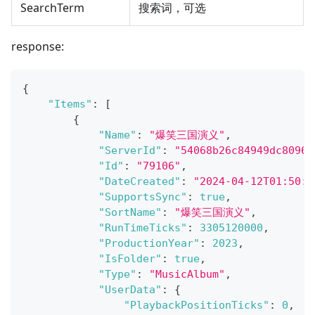
SearchTerm
搜索词，可选
response:
{
"Items"
:
[
{
"Name"
:
"爆笑三国演义"
,
"ServerId"
:
"54068b26c84949dc80967
"Id"
:
"79106"
,
"DateCreated"
:
"2024-04-12T01:50:0
"SupportsSync"
:
true
,
"SortName"
:
"爆笑三国演义"
,
"RunTimeTicks"
:
3305120000
,
"ProductionYear"
:
2023
,
"IsFolder"
:
true
,
"Type"
:
"MusicAlbum"
,
"UserData"
:
{
"PlaybackPositionTicks"
:
0
,