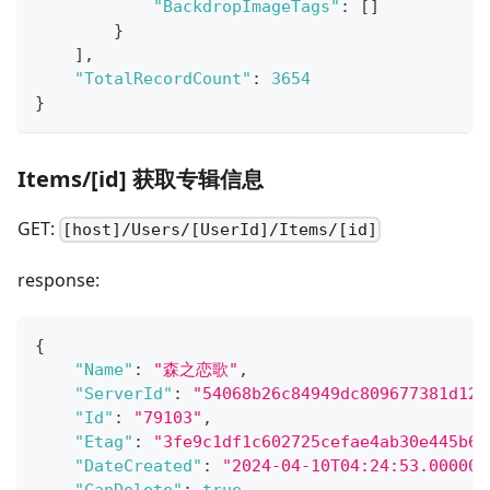
"BackdropImageTags"
:
[
]
}
]
,
"TotalRecordCount"
:
3654
}
Items/[id] 获取专辑信息
GET:
[host]/Users/[UserId]/Items/[id]
response:
{
"Name"
:
"森之恋歌"
,
"ServerId"
:
"54068b26c84949dc809677381d126
"Id"
:
"79103"
,
"Etag"
:
"3fe9c1df1c602725cefae4ab30e445b6"
"DateCreated"
:
"2024-04-10T04:24:53.000000
"CanDelete"
:
true
,