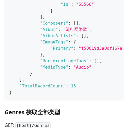
"Id"
:
"55566"
}
]
,
"Composers"
:
[
]
,
"Album"
:
"流行网络歌"
,
"AlbumArtists"
:
[
]
,
"ImageTags"
:
{
"Primary"
:
"f50019d3a0df167ac2
}
,
"BackdropImageTags"
:
[
]
,
"MediaType"
:
"Audio"
}
]
,
"TotalRecordCount"
:
15
}
Genres 获取全部类型
GET:
[host]/Genres