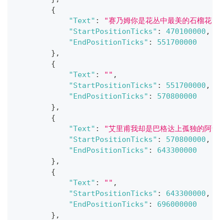
{
"Text"
:
"赛乃姆你是花丛中最美的石榴花"
"StartPositionTicks"
:
470100000
,
"EndPositionTicks"
:
551700000
}
,
{
"Text"
:
""
,
"StartPositionTicks"
:
551700000
,
"EndPositionTicks"
:
570800000
}
,
{
"Text"
:
"艾里甫我却是巴格达上孤独的阿卡
"StartPositionTicks"
:
570800000
,
"EndPositionTicks"
:
643300000
}
,
{
"Text"
:
""
,
"StartPositionTicks"
:
643300000
,
"EndPositionTicks"
:
696000000
}
,