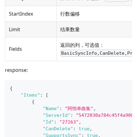
StartIndex
行数偏移
Limit
结果数量
返回的列，可选值：
Fields
BasicSyncInfo,CanDelete,Pri
response:
{
"Items"
:
[
{
"Name"
:
"阿悄单曲集"
,
"ServerId"
:
"5472030a784c45f4a9084
"Id"
:
"27163"
,
"CanDelete"
:
true
,
"SupportsSync"
:
true
,