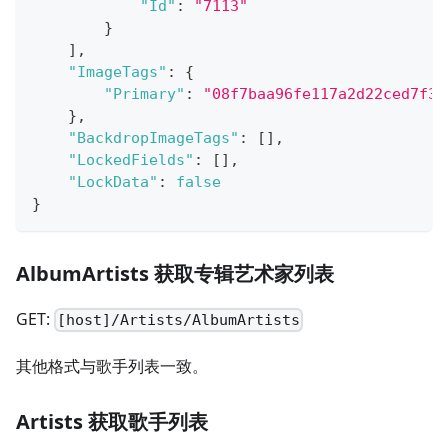
"Id"
:
"7113"
}
]
,
"ImageTags"
:
{
"Primary"
:
"08f7baa96fe117a2d22ced7f34
}
,
"BackdropImageTags"
:
[
]
,
"LockedFields"
:
[
]
,
"LockData"
:
false
}
AlbumArtists 获取专辑艺术家列表
GET:
[host]/Artists/AlbumArtists
其他格式与歌手列表一致。
Artists 获取歌手列表