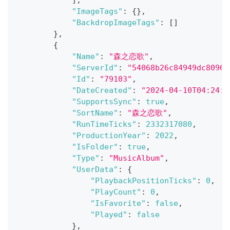
"ImageTags"
:
{
}
,
"BackdropImageTags"
:
[
]
}
,
{
"Name"
:
"森之恋歌"
,
"ServerId"
:
"54068b26c84949dc80967
"Id"
:
"79103"
,
"DateCreated"
:
"2024-04-10T04:24:5
"SupportsSync"
:
true
,
"SortName"
:
"森之恋歌"
,
"RunTimeTicks"
:
2332317080
,
"ProductionYear"
:
2022
,
"IsFolder"
:
true
,
"Type"
:
"MusicAlbum"
,
"UserData"
:
{
"PlaybackPositionTicks"
:
0
,
"PlayCount"
:
0
,
"IsFavorite"
:
false
,
"Played"
:
false
}
,