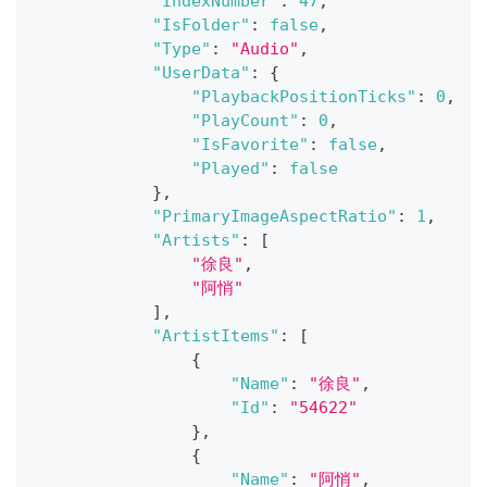
"IndexNumber"
:
47
,
"IsFolder"
:
false
,
"Type"
:
"Audio"
,
"UserData"
:
{
"PlaybackPositionTicks"
:
0
,
"PlayCount"
:
0
,
"IsFavorite"
:
false
,
"Played"
:
false
}
,
"PrimaryImageAspectRatio"
:
1
,
"Artists"
:
[
"徐良"
,
"阿悄"
]
,
"ArtistItems"
:
[
{
"Name"
:
"徐良"
,
"Id"
:
"54622"
}
,
{
"Name"
:
"阿悄"
,