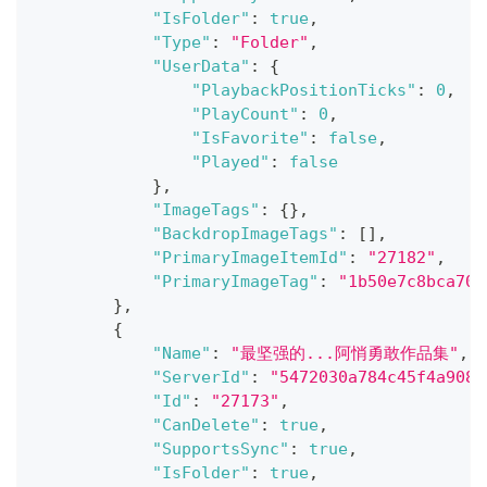
"IsFolder"
:
true
,
"Type"
:
"Folder"
,
"UserData"
:
{
"PlaybackPositionTicks"
:
0
,
"PlayCount"
:
0
,
"IsFavorite"
:
false
,
"Played"
:
false
}
,
"ImageTags"
:
{
}
,
"BackdropImageTags"
:
[
]
,
"PrimaryImageItemId"
:
"27182"
,
"PrimaryImageTag"
:
"1b50e7c8bca70c
}
,
{
"Name"
:
"最坚强的...阿悄勇敢作品集"
,
"ServerId"
:
"5472030a784c45f4a9084
"Id"
:
"27173"
,
"CanDelete"
:
true
,
"SupportsSync"
:
true
,
"IsFolder"
:
true
,