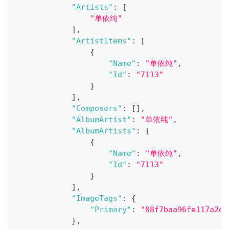
"Artists"
:
[
"单依纯"
]
,
"ArtistItems"
:
[
{
"Name"
:
"单依纯"
,
"Id"
:
"7113"
}
]
,
"Composers"
:
[
]
,
"AlbumArtist"
:
"单依纯"
,
"AlbumArtists"
:
[
{
"Name"
:
"单依纯"
,
"Id"
:
"7113"
}
]
,
"ImageTags"
:
{
"Primary"
:
"08f7baa96fe117a2d2
}
,