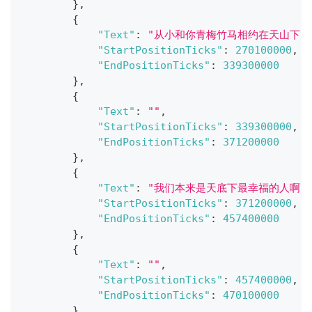
}
,
{
"Text"
:
"从小和你青梅竹马相约在天山下"
"StartPositionTicks"
:
270100000
,
"EndPositionTicks"
:
339300000
}
,
{
"Text"
:
""
,
"StartPositionTicks"
:
339300000
,
"EndPositionTicks"
:
371200000
}
,
{
"Text"
:
"我们本来是天底下最幸福的人啊"
"StartPositionTicks"
:
371200000
,
"EndPositionTicks"
:
457400000
}
,
{
"Text"
:
""
,
"StartPositionTicks"
:
457400000
,
"EndPositionTicks"
:
470100000
}
,