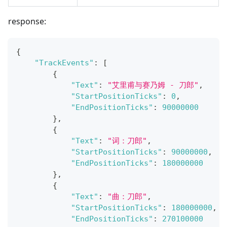
response:
{
"TrackEvents"
:
[
{
"Text"
:
"艾里甫与赛乃姆 - 刀郎"
,
"StartPositionTicks"
:
0
,
"EndPositionTicks"
:
90000000
}
,
{
"Text"
:
"词：刀郎"
,
"StartPositionTicks"
:
90000000
,
"EndPositionTicks"
:
180000000
}
,
{
"Text"
:
"曲：刀郎"
,
"StartPositionTicks"
:
180000000
,
"EndPositionTicks"
:
270100000