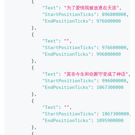
{
"Text"
:
"为了爱情我被放逐在天涯"
,
"StartPositionTicks"
:
896800000
,
"EndPositionTicks"
:
976600000
}
,
{
"Text"
:
""
,
"StartPositionTicks"
:
976600000
,
"EndPositionTicks"
:
996000000
}
,
{
"Text"
:
"莫非今生和你厮守变成了神话"
,
"StartPositionTicks"
:
996000000
,
"EndPositionTicks"
:
1067300000
}
,
{
"Text"
:
""
,
"StartPositionTicks"
:
1067300000
,
"EndPositionTicks"
:
1095900000
}
,
{