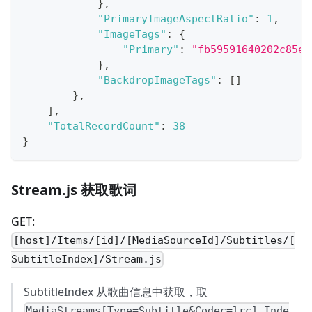
}
,
"PrimaryImageAspectRatio"
:
1
,
"ImageTags"
:
{
"Primary"
:
"fb59591640202c85ef
}
,
"BackdropImageTags"
:
[
]
}
,
]
,
"TotalRecordCount"
:
38
}
Stream.js 获取歌词
GET:
[host]/Items/[id]/[MediaSourceId]/Subtitles/[
SubtitleIndex]/Stream.js
SubtitleIndex 从歌曲信息中获取，取
MediaStreams[Type=Subtitle&Codec=lrc].Inde