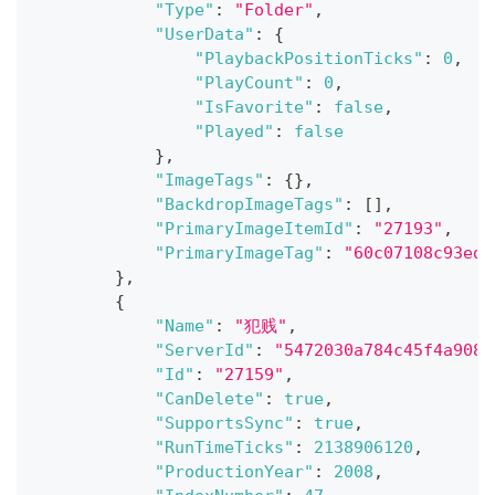
"Type"
:
"Folder"
,
"UserData"
:
{
"PlaybackPositionTicks"
:
0
,
"PlayCount"
:
0
,
"IsFavorite"
:
false
,
"Played"
:
false
}
,
"ImageTags"
:
{
}
,
"BackdropImageTags"
:
[
]
,
"PrimaryImageItemId"
:
"27193"
,
"PrimaryImageTag"
:
"60c07108c93ed8
}
,
{
"Name"
:
"犯贱"
,
"ServerId"
:
"5472030a784c45f4a9084
"Id"
:
"27159"
,
"CanDelete"
:
true
,
"SupportsSync"
:
true
,
"RunTimeTicks"
:
2138906120
,
"ProductionYear"
:
2008
,