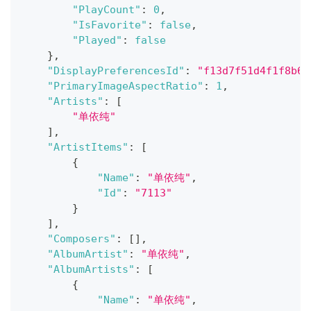
"PlayCount"
:
0
,
"IsFavorite"
:
false
,
"Played"
:
false
}
,
"DisplayPreferencesId"
:
"f13d7f51d4f1f8b6f
"PrimaryImageAspectRatio"
:
1
,
"Artists"
:
[
"单依纯"
]
,
"ArtistItems"
:
[
{
"Name"
:
"单依纯"
,
"Id"
:
"7113"
}
]
,
"Composers"
:
[
]
,
"AlbumArtist"
:
"单依纯"
,
"AlbumArtists"
:
[
{
"Name"
:
"单依纯"
,