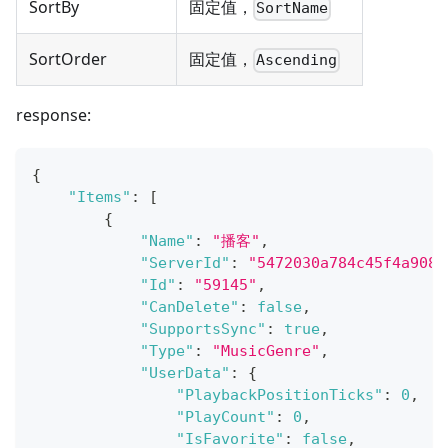
SortBy
固定值，
SortName
SortOrder
固定值，
Ascending
response:
{
"Items"
:
[
{
"Name"
:
"播客"
,
"ServerId"
:
"5472030a784c45f4a9084
"Id"
:
"59145"
,
"CanDelete"
:
false
,
"SupportsSync"
:
true
,
"Type"
:
"MusicGenre"
,
"UserData"
:
{
"PlaybackPositionTicks"
:
0
,
"PlayCount"
:
0
,
"IsFavorite"
:
false
,