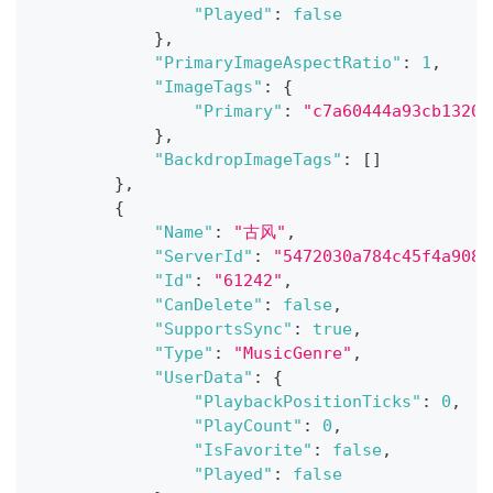
"Played"
:
false
}
,
"PrimaryImageAspectRatio"
:
1
,
"ImageTags"
:
{
"Primary"
:
"c7a60444a93cb13209
}
,
"BackdropImageTags"
:
[
]
}
,
{
"Name"
:
"古风"
,
"ServerId"
:
"5472030a784c45f4a9084
"Id"
:
"61242"
,
"CanDelete"
:
false
,
"SupportsSync"
:
true
,
"Type"
:
"MusicGenre"
,
"UserData"
:
{
"PlaybackPositionTicks"
:
0
,
"PlayCount"
:
0
,
"IsFavorite"
:
false
,
"Played"
:
false