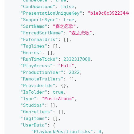
"CanDownload"
:
false
,
"PresentationUniqueKey"
:
"b1e9c0c3922344d4
"SupportsSync"
:
true
,
"SortName"
:
"森之恋歌"
,
"ForcedSortName"
:
"森之恋歌"
,
"ExternalUrls"
:
[
]
,
"Taglines"
:
[
]
,
"Genres"
:
[
]
,
"RunTimeTicks"
:
2332317080
,
"PlayAccess"
:
"Full"
,
"ProductionYear"
:
2022
,
"RemoteTrailers"
:
[
]
,
"ProviderIds"
:
{
}
,
"IsFolder"
:
true
,
"Type"
:
"MusicAlbum"
,
"Studios"
:
[
]
,
"GenreItems"
:
[
]
,
"TagItems"
:
[
]
,
"UserData"
:
{
"PlaybackPositionTicks"
:
0
,